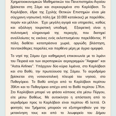
Χρηματοοικονομικών Μαθηματικών του Πανεπιστημίου Αιγαίου
Ανακοινώσεις
βρίσκεται στη Σάμο και συγκεκριμένα στο Καρλόβασι. Το
Καρλόβασι, έδρα της Σχολής Θετικών Επιστημών είναι μία
σύγχρονη νησιωτική πόλη (με 10.000 κατοίκους) με παρελθόν,
παρόν και μέλλον. Έχει μεγάλη αγορά και υπηρεσίες, καθώς
και αξιόλογη τουριστική υποδομή. Εξαιρετική είναι η
πολιτισμική κληρονομιά της περιοχής, που διατηρεί
αναλλοίωτες τις εικόνες ενός εκλεπτυσμένου παρελθόντος. Η
πόλη διαθέτει καταπράσινα χωριά, οργιώδη βλάστηση,
πεντακάθαρες παραλίες και παρθένα μέρη με άγρια ομορφιά.
Το νησί της Σάμου έχει καθημερινή επικοινωνία με το λιμάνι
του Πειραιά και των αεροπορικών αερογραμμών "
Aegean
" και
"
Astra Airlines
". Υπάρχουν δύο κύρια λιμάνια, στο Καρλόβασι
και στο Βαθύ, την πρωτεύουσα της Σάμου. Το αεροδρόμιο
βρίσκεται στη νοτιανατολική πλευρά του νησιού, στο
Πυθαγόρειο. Το Βαθύ απέχει από το Καρλόβασι περίπου
35Κm και το Πυθαγόρειο απέχει από το Βαθύ περίπου 17Κm.
Στο Καρλόβασι μπορεί να φτάσει κάποιος είτε μέσω Πύργου,
είτε μέσω Βαθέως. Με αυτοκίνητο η απόσταση από το
αεροδρόμιο προς το Καρλόβασι είναι περίπου 45 λεπτά. Οι
φοιτητές του Τμήματος μπορούν να εξυπηρετηθούν για την
μετακίνηση τους και από το λεωφορείο του Δήμου