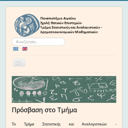
Αναζήτηση...
Εναλλαγή
πλοήγησης
Αρχική
Το Τμήμα
Προσωπικό
Προγράμματα Σπουδών
Πρόσβαση στο Τμήμα
Ακαδημαϊκά
Νέα και Εκδηλώσεις
To Τμήμα Στατιστικής και Αναλογιστικών -