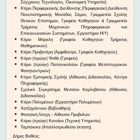
Σύγχρονες Τεχνολογίες, Οικονομική Υπηρεσία).
Κτίριο Περιφερειακής Διεύθυνσης (Περιφερειακή Διεύθυνση
Πανεπιστημιακής Μονάδας Σάμου, Γραμματεία Σχολής
Θετικών Επιστημών, Γραφεία Καθηγητών & Γραμματεία
Τμήματος Μηχανικών Πληροφοριακών και
Επικοινωνιακών Συστημάτων, Εργαστήρια Η/Υ)
Κτίριο Μόραλη (Γραφεία Καθηγητών Τμήματος
Μαθηματικών).
Κτίριο Προβατάρη (Αμφιθέατρο, Γραφεία Καθηγητών).
Κτίριο (πρώην) Ψαθά (Γραφεία).
Κτίριο (πρώην) Παπανικολάου (Γραφεία Μεταπτυχιακών
Φοιτητών/τριών).
Κτίριο Εμπορικής Σχολής (Αίθουσες Διδασκαλίας, Κέντρο
Πληροφορικής).
Σχολικό Συγκρότημα Μεσαίου Καρλοβάσου (Αίθουσες
Διδασκαλίας).
Κτίριο Πολυμέσων (Εργαστήριο Πολυμέσων).
Χατζηγιάννειο (Βιβλιοθήκη).
Φοιτητική Λέσχη – Αίθουσα Προβολών.
Κτίριο (πρώην) Κατσίκα (Τεχνική Υπηρεσία).
Ταμπάκικα (Απαλλοτριωθείσα έκταση).
Δήμος Βαθέος: