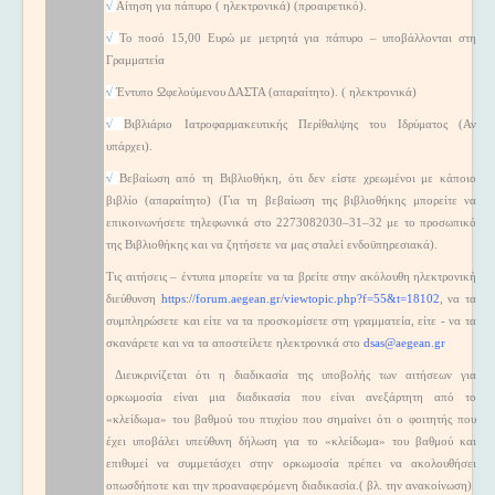
√
Αίτηση για πάπυρο ( ηλεκτρονικά) (προαιρετικό).
√
Το ποσό 15,00 Ευρώ με μετρητά για πάπυρο – υποβάλλονται στη
Γραμματεία
√
Έντυπο Ωφελούμενου ΔΑΣΤΑ (απαραίτητο). ( ηλεκτρονικά)
√
Βιβλιάριο Ιατροφαρμακευτικής Περίθαλψης του Ιδρύματος (Αν
υπάρχει).
√
Βεβαίωση από τη Βιβλιοθήκη, ότι δεν είστε χρεωμένοι με κάποιο
βιβλίο (απαραίτητο) (Για τη βεβαίωση της βιβλιοθήκης μπορείτε να
επικοινωνήσετε τηλεφωνικά στο 2273082030–31–32 με το προσωπικό
της Βιβλιοθήκης και να ζητήσετε να μας σταλεί ενδοϋπηρεσιακά).
Τις αιτήσεις – έντυπα μπορείτε να τα βρείτε στην ακόλουθη ηλεκτρονική
διεύθυνση
https://forum.aegean.gr/viewtopic.php?f=55&t=18102
, να τα
συμπληρώσετε και είτε να τα προσκομίσετε στη γραμματεία, είτε - να τα
σκανάρετε και να τα αποστείλετε ηλεκτρονικά στo
dsas@aegean.gr
Διευκρινίζεται ότι η διαδικασία της υποβολής των αιτήσεων για
ορκωμοσία είναι μια διαδικασία που είναι ανεξάρτητη από το
«κλείδωμα» του βαθμού του πτυχίου που σημαίνει ότι ο φοιτητής που
έχει υποβάλει υπεύθυνη δήλωση για το «κλείδωμα» του βαθμού και
επιθυμεί να συμμετάσχει στην ορκωμοσία πρέπει να ακολουθήσει
οπωσδήποτε και την προαναφερόμενη διαδικασία.( βλ. την ανακοίνωση)