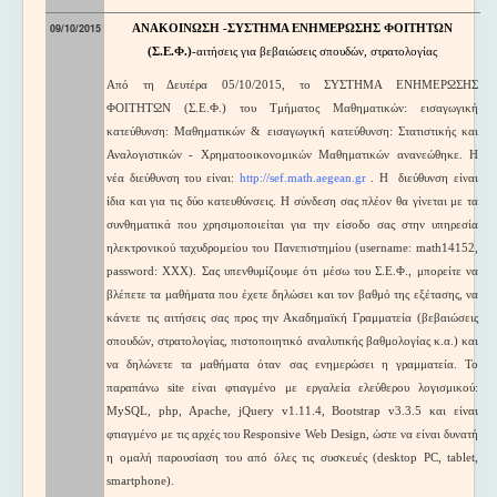
09/10/2015
ΑΝΑΚΟΙΝΩΣΗ -ΣΥΣΤΗΜΑ ΕΝΗΜΕΡΩΣΗΣ ΦΟΙΤΗΤΩΝ
(Σ.Ε.Φ.)
-αιτήσεις για βεβαιώσεις σπουδών, στρατολογίας
Από τη Δευτέρα 05/10/2015, το ΣΥΣΤΗΜΑ ΕΝΗΜΕΡΩΣΗΣ
ΦΟΙΤΗΤΩΝ (Σ.Ε.Φ.) του Τμήματος Μαθηματικών: εισαγωγική
κατεύθυνση: Μαθηματικών & εισαγωγική κατεύθυνση: Στατιστικής και
Αναλογιστικών - Χρηματοοικονομικών Μαθηματικών ανανεώθηκε. Η
νέα διεύθυνση του είναι:
http://sef.math.aegean.gr
. Η διεύθυνση είναι
ίδια και για τις δύο κατευθύνσεις. Η σύνδεση σας πλέον θα γίνεται με τα
συνθηματικά που χρησιμοποιείται για την είσοδο σας στην υπηρεσία
ηλεκτρονικού ταχυδρομείου του Πανεπιστημίου (username: math14152,
password: XXX). Σας υπενθυμίζουμε ότι μέσω του Σ.Ε.Φ., μπορείτε να
βλέπετε τα μαθήματα που έχετε δηλώσει και τον βαθμό της εξέτασης, να
κάνετε τις αιτήσεις σας προς την Ακαδημαϊκή Γραμματεία (βεβαιώσεις
σπουδών, στρατολογίας, πιστοποιητικό αναλυτικής βαθμολογίας κ.α.) και
να δηλώνετε τα μαθήματα όταν σας ενημερώσει η γραμματεία. Το
παραπάνω site είναι φτιαγμένο με εργαλεία ελεύθερου λογισμικού:
MySQL, php, Apache, jQuery v1.11.4, Bootstrap v3.3.5 και είναι
φτιαγμένο με τις αρχές του Responsive Web Design, ώστε να είναι δυνατή
η ομαλή παρουσίαση του από όλες τις συσκευές (desktop PC, tablet,
smartphone).