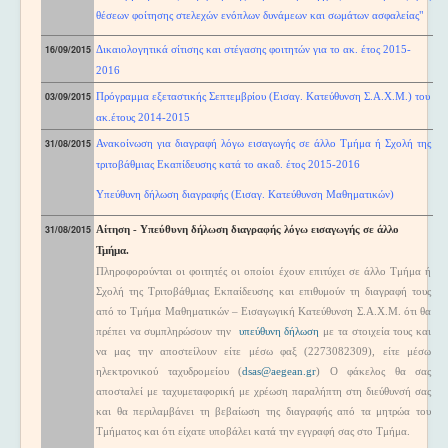
θέσεων φοίτησης στελεχών ενόπλων δυνάμεων και σωμάτων ασφαλείας"
16/09/2015
Δικαιολογητικά σίτισης και στέγασης φοιτητ
ών για το ακ. έτος 2015-
2016
03/09/2015
Πρόγραμμα εξεταστικής Σεπτεμβρίου (Εισαγ. Κατεύθυνση Σ.Α.Χ.Μ.) του
ακ.έτους 2014-2015
31/08/2015
Ανακοίνωση για διαγραφή λόγω εισαγωγής σε άλλο Τμήμα ή Σχολή της
τριτοβάθμιας Εκαπίδευσης κατά το ακαδ. έτος 2015-2016
Υπεύθυνη δήλωση διαγραφής (Εισαγ. Κατεύθυνση Μαθηματικών)
31/08/2015
Αίτηση - Υπεύθυνη δήλωση διαγραφής λόγω εισαγωγής σε άλλο
Τμήμα.
Πληροφορούνται οι φοιτητές οι οποίοι έχουν επιτύχει σε άλλο Τμήμα ή
Σχολή της Τριτοβάθμιας Εκπαίδευσης και επιθυμούν τη διαγραφή τους
από το Τμήμα Μαθηματικών – Εισαγωγική Κατεύθυνση Σ.Α.Χ.Μ. ότι θα
πρέπει να συμπληρώσουν την
υπεύθυνη δήλωση
με τα στοιχεία τους και
να μας την αποστείλουν είτε μέσω φαξ (2273082309), είτε μέσω
ηλεκτρονικού ταχυδρομείου (
dsas@aegean.gr
) Ο φάκελος θα σας
αποσταλεί με ταχυμεταφορική με χρέωση παραλήπτη στη διεύθυνσή σας
και θα περιλαμβάνει τη βεβαίωση της διαγραφής από τα μητρώα του
Τμήματος και ότι είχατε υποβάλει κατά την εγγραφή σας στο Τμήμα.