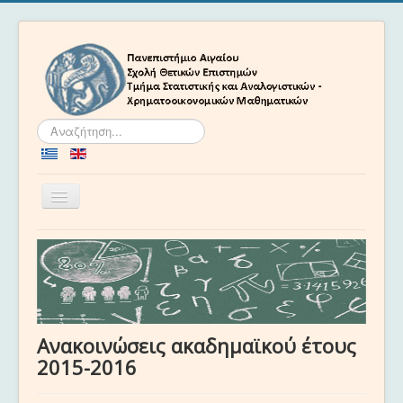
Αναζήτηση...
Εναλλαγή
πλοήγησης
Αρχική
Το Τμήμα
Προσωπικό
Προγράμματα Σπουδών
Ανακοινώσεις ακαδημαϊκού έτους
Ακαδημαϊκά
2015-2016
Νέα και Εκδηλώσεις