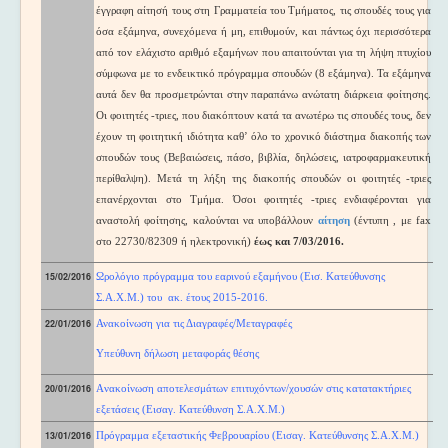
έγγραφη αίτησή τους στη Γραμματεία του Τμήματος, τις σπουδές τους για
όσα εξάμηνα, συνεχόμενα ή μη, επιθυμούν, και πάντως όχι περισσότερα
από τον ελάχιστο αριθμό εξαμήνων που απαιτούνται για τη λήψη πτυχίου
σύμφωνα με το ενδεικτικό πρόγραμμα σπουδών (8 εξάμηνα). Τα εξάμηνα
αυτά δεν θα προσμετρώνται στην παραπάνω ανώτατη διάρκεια φοίτησης.
Οι φοιτητές -τριες, που διακόπτουν κατά τα ανωτέρω τις σπουδές τους, δεν
έχουν τη φοιτητική ιδιότητα καθ’ όλο το χρονικό διάστημα διακοπής των
σπουδών τους (Βεβαιώσεις, πάσο, βιβλία, δηλώσεις, ιατροφαρμακευτική
περίθαλψη). Μετά τη λήξη της διακοπής σπουδών οι φοιτητές -τριες
επανέρχονται στο Τμήμα. Όσοι φοιτητές -τριες ενδιαφέρονται για
αναστολή φοίτησης, καλούνται να υποβάλλουν
αίτηση
(έντυπη , με fax
στο 22730/82309 ή ηλεκτρονική)
έως και 7/03/2016.
15/02/2016
Ωρολόγιο πρόγραμμα του εαρινού εξαμήνου (Εισ. Κατεύθυνσης
Σ.Α.Χ.Μ.) του ακ. έτους 2015-2016.
22/01/2016
Ανακοίνωση για τις Διαγραφές/Μεταγραφές
Υπεύθυνη δήλωση μεταφοράς θέσης
20/01/2016
A
νακοίνωση αποτελεσμάτων επιτυχόντων/χουσών στις κατατακτήριες
εξετάσεις (Εισαγ. Κατεύθυνση Σ.Α.Χ.Μ.)
13/01/2016
Πρόγραμμα εξεταστικής Φεβρουαρίου (Εισαγ. Κατεύθυνσης Σ.Α.Χ.Μ.)