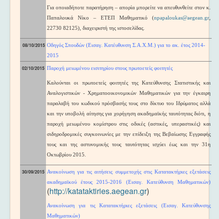
Για οποιαδήποτε παρατήρηση – απορία μπορείτε να απευθυνθείτε στον κ.
Παπαλουκά Νίκο – ΕΤΕΠ Μαθηματικό (
npapaloukas@aegean.gr
,
22730 82125), διαχειριστή της ιστοσελίδας.
08/10/2015
Οδηγός Σπουδών (Εισαγ. Κατέυθυνση Σ.Α.Χ.Μ.) για το ακ. έτος
2014-
2015
02/10/2015
Παροχή
μειωμ
ένου
εισιτηρίου στους πρωτοετείς φοιτητές
Καλούνται οι πρωτοετείς φοιτητές της Κατεύθυνσης
Στατιστικής και
Αναλογιστικών - Χρηματοοικονομικών Μαθηματικών
για την έγκαιρη
παραλαβή του κωδικού πρόσβασής τους στο δίκτυο του Ιδρύματος αλλά
και την υποβολή αίτησης για χορήγηση ακαδημαϊκής ταυτότητας διότι, η
παροχή μειωμένου κομίστρου στις οδικές (αστικές, υπεραστικές) και
σιδηροδρομικές συγκοινωνίες με την επίδειξη της Βεβαίωσης Εγγραφής
τους και της αστυνομικής τους ταυτότητας ισχύει έως και την 31η
Οκτωβρίου 2015.
30/09/2015
Ανακοίνωση για τις αιτήσεις συμμετοχής στις Κατατακτήριες εξετάσεις
ακαδημαϊκού έτους 2015-2016 (Εισαγ. Κατεύθυνση Μαθηματικών)
(
http://katataktiries.aegean.gr
)
Ανακοίνωση για τις Κατατακτήριες εξετάσεις (Εισαγ. Κατεύθυνσης
Μαθηματικών)