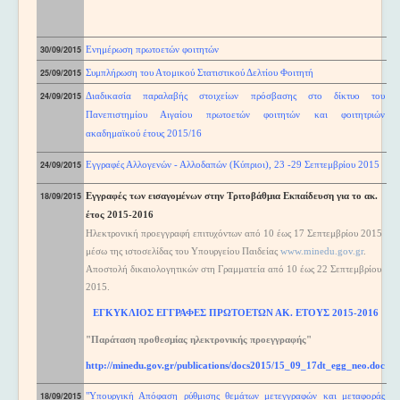
30/09/2015
Ενημέρωση πρωτοετών φ
ο
ιτητών
25/09/2015
Συμπλήρωση του Ατομικού Στατιστικού Δελτίου Φοιτητή
24/09/2015
Διαδικασία παραλαβής στοιχείων πρόσβασης στο δίκτυο του
Πανεπιστημίου Αιγαίου πρωτοετών φοιτητών και φοιτητριών
ακαδημαϊκού έτους 2015/16
24/09/2015
Εγγραφές Αλλογενών - Αλλοδαπών (Κύπριοι)
, 23 -29 Σεπτεμβρίου 2015
18/09/2015
Εγγραφές
των εισαγομένων στην Τριτοβάθμια Εκπαίδευση για το ακ.
έτος 2015-2016
Ηλεκτρονική προεγγραφή επιτυχόντων από 10 έως 17 Σεπτεμβρίου 2015
μέσω της ιστοσελίδας του Υπουργείου Παιδείας
www.minedu.gov.gr
.
Αποστολή δικαιολογητικών στη Γραμματεία από 10 έως 22 Σεπτεμβρίου
2015.
ΕΓΚΥΚΛΙΟΣ ΕΓΓΡΑΦΕΣ
ΠΡΩΤΟΕΤΩΝ ΑΚ. ΕΤΟΥΣ
2015-2016
"Παράταση προθεσμίας ηλεκτρονικής προεγγραφής"
http://minedu.gov.gr/publications/docs2015/15_09_17dt_egg_neo.doc
18/09/2015
"Υπουργική Απόφαση ρύθμισης θεμάτων μετεγγραφών και μεταφοράς