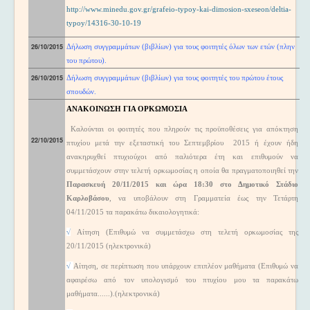
http://www.minedu.gov.gr/grafeio-typoy-kai-dimosion-sxeseon/deltia-
typoy/14316-30-10-19
26/10/2015
Δήλωση συγγραμμάτων (βιβλίων) για τους φοιτητές όλων των ετών (πλην
του πρώτου).
26/10/2015
Δήλωση συγγραμμάτων (βιβλίων) για τους φοιτητές του πρώτου έτους
σπουδών.
ΑΝΑΚΟΙΝΩΣΗ ΓΙΑ ΟΡΚΩΜΟΣΙΑ
Καλούνται οι φοιτητές που πληρούν τις προϋποθέσεις για απόκτηση
22/10/2015
πτυχίου μετά την εξεταστική του
Σεπτεμβρίου
201
5
ή έχουν ήδη
ανακηρυχθεί πτυχιούχοι από παλιότερα έτη και επιθυμούν να
συμμετάσχουν στην τελετή ορκωμοσίας η οποία θα πραγματοποιηθεί την
Παρασκευή
20/11/2015 και ώρα 18
:30
στο Δημοτικό Στάδιο
Καρλοβάσου
, να υποβάλουν στη Γραμματεία έως την
Τετάρτη
04/11/2015
τα παρακάτω δικαιολογητικά:
√
Αίτηση (Επιθυμώ να συμμετάσχω στη τελετή ορκωμοσίας της
20/11/2015
(ηλεκτρονικά)
√
Αίτηση, σε περίπτωση που υπάρχουν επιπλέον μαθήματα (Επιθυμώ να
αφαιρέσω από τον υπολογισμό του πτυχίου μου τα παρακάτω
μαθήματα......).(ηλεκτρονικά)