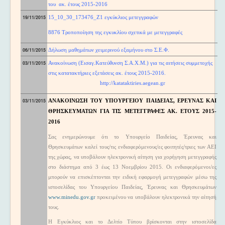
του ακ. έτους 2015-2016
19/11/2015
15_10_30_173476_Z1
εγκύκλιος μετεγγραφών
8876 Τροποποίηση της εγκυκλίου σχετικά με μετεγγραφές
06/11/2015
Δήλωση μαθημάτων χειμερινού εξαμήνου στο Σ.Ε.Φ.
03/11/2015
Ανακοίνωση (Εισαγ.Κατεύθυνση Σ.Α.Χ.Μ.) για τις αιτήσεις συμμετοχής
στις κατατακτήριες εξετάσεις ακ. έτους 2015-2016
.
http://katataktiries.aegean.gr
03/11/2015
ΑΝΑΚΟΙΝΩΣΗ
ΤΟΥ ΥΠΟΥΡΓΕΙΟΥ ΠΑΙΔΕΙΑΣ, ΕΡΕΥΝΑΣ ΚΑΙ
ΘΡΗΣΚΕΥΜΑΤΩΝ ΓΙΑ ΤΙΣ ΜΕΤΕΓΓΡΑΦΕΣ ΑΚ. ΕΤΟΥΣ 2015-
2016
Σας ενημερώνουμε ότι το Υπουργείο Παιδείας, Έρευνας και
Θρησκευμάτων καλεί τους/τις ενδιαφερόμενους/ες φοιτητές/τριες των ΑΕΙ
της χώρας, να υποβάλουν ηλεκτρονική αίτηση για χορήγηση μετεγγραφής
στο διάστημα από 3 έως 13 Νοεμβρίου 2015. Οι ενδιαφερόμενοι/ες
μπορούν να επισκέπτονται την ειδική εφαρμογή μετεγγραφών μέσω της
ιστοσελίδας του Υπουργείου Παιδείας, Έρευνας και Θρησκευμάτων
www.minedu.gov.gr
προκειμένου να υποβάλουν ηλεκτρονικά την αίτησή
τους.
Η Εγκύκλιος και το Δελτίο Τύπου βρίσκονται στην ιστοσελίδα