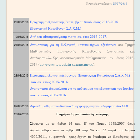
Τελευταία ενημέρωση
:
25/07/2016
Ανακοινώσεις
23/06/2016
Πρόγραμμα εξεταστικής Σεπτεμβρίου Ακαδ. έτους 2015-2016
(Εσαγωγική Κατεύθυνση Σ.Α.Χ.Μ.)
10/06/2016
Αιτήσεις σίτισης/στέγασης για το ακ. έτος 2016-2017.
27/04/2016
Ανακοίνωση για τη διεξαγωγή κατατακτήριων εξετάσεων
στο Τμήμα
Μαθηματικών, Εισαγωγικής Κατεύθυνσης Στατιστικής και
Αναλογιστικών-Χρηματοοικονομικών Μαθηματικών ακ. έτους 2016-
2017
(
αντίστοιχη ιστοσελίδα κατατακτήριων
).
23/03/2016
Πρόγραμμα εξεταστικής Ιουνίου (Εισαγωγική Κατεύθυνση Σ.Α.Χ.Μ.)
του ακ. έτους 2015-2016
Ανακοίνωση-Διευκρίνηση για το πρόγραμμα της εξεταστικής του Ιουνίου
του ακ. έτους 2015-2016.
02/03/2016
Δήλωση μαθημάτων-Ανανέωση εγγραφής εαρινού εξαμήνου στο ΣΕΦ.
26/02/2016
Ενημέρωση για αναστολή φοίτησης
Σύμφωνα με το άρθρο 14 παρ. β' του Νόμου 3549/2007 όπως
συμπληρώθηκε από το άρθρο 80 παρ. 9δ και 33 παρ.4 του Νόμου
4009/2011, οι φοιτητές –τριες έχουν το δικαίωμα να διακόψουν, με